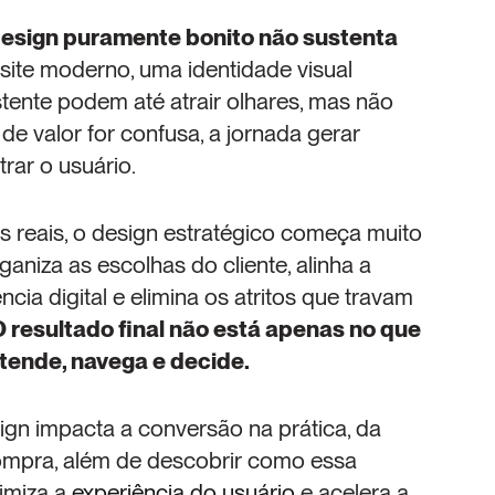
esign puramente bonito não sustenta 
site moderno, uma identidade visual 
nte podem até atrair olhares, mas não 
 valor for confusa, a jornada gerar 
strar o usuário.
reais, o design estratégico começa muito 
ganiza as escolhas do cliente, alinha a 
ia digital e elimina os atritos que travam 
 resultado final não está apenas no que 
tende, navega e decide.
gn impacta a conversão na prática, da 
ompra, além de descobrir como essa 
imiza a 
experiência do usuário
 e acelera a 