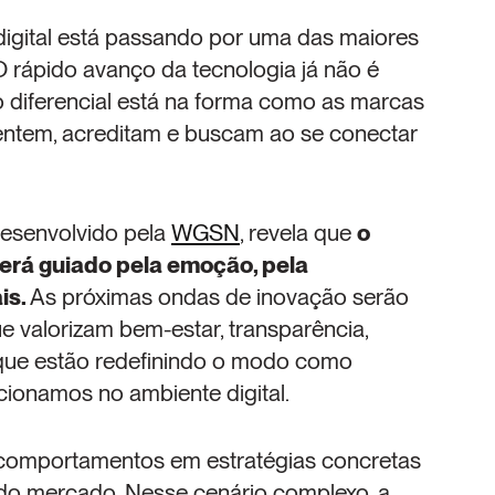
gital está passando por uma das maiores 
 rápido avanço da tecnologia já não é 
 o diferencial está na forma como as marcas 
tem, acreditam e buscam ao se conectar 
desenvolvido pela 
WGSN
, revela que 
o 
será guiado pela emoção, pela 
s. 
As próximas ondas de inovação serão 
valorizam bem-estar, transparência, 
 que estão redefinindo o modo como 
cionamos no ambiente digital.
omportamentos em estratégias concretas 
 do mercado. Nesse cenário complexo, a 