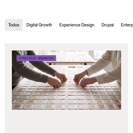
Todos
Digital Growth
Experience Design
Drupal
Enterp
STRATEGIC BRANDING