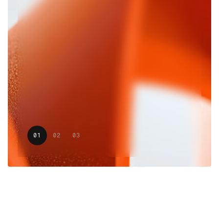
gerar crescimento real
Entenda como o Digital Growth da Dexa une
estratégia, SEO, conteúdo, social e mídia em uma
operação única de marketing para gerar resultados
reais.
01
02
03