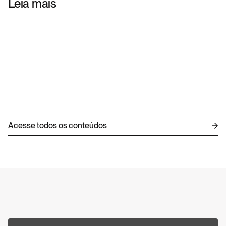
Leia mais
STRATEGIC BRANDING
ENTERPRISE TECHNOLOGY
Acesse todos os conteúdos
ENTERPRISE TECHNOLOGY
6 DE AGO. DE 2026
Estratégia de marca: como transformar 
posicionamento em um ativo de negócio
4 DE AGO. DE 2026
Consultoria DXP para resolver desafios e 
estruturar seu projeto 
30 DE JUL. DE 2026